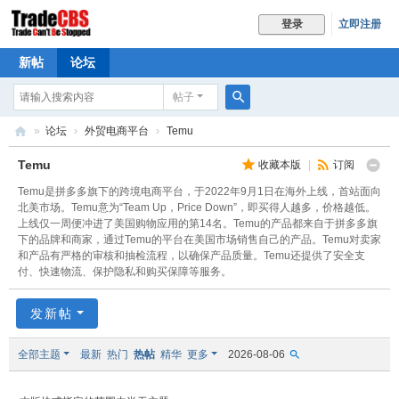
立即注册
登录
新帖
论坛
帖子
搜
»
论坛
›
外贸电商平台
›
Temu
索
Tr
Temu
收藏本版
|
订阅
ad
Temu是拼多多旗下的跨境电商平台，于2022年9月1日在海外上线，首站面向
e
北美市场。Temu意为“Team Up，Price Down”，即买得人越多，价格越低。
上线仅一周便冲进了美国购物应用的第14名。Temu的产品都来自于拼多多旗
C
下的品牌和商家，通过Temu的平台在美国市场销售自己的产品。Temu对卖家
和产品有严格的审核和抽检流程，以确保产品质量。Temu还提供了安全支
B
付、快速物流、保护隐私和购买保障等服务。
S
发新帖
全部主题
最新
热门
热帖
精华
更多
2026-08-06