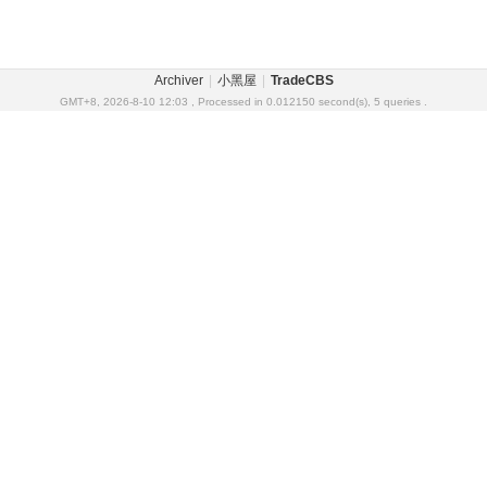
Archiver
|
小黑屋
|
TradeCBS
GMT+8, 2026-8-10 12:03
, Processed in 0.012150 second(s), 5 queries .