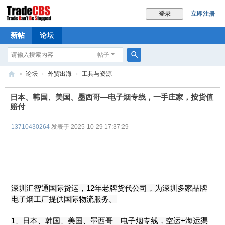
立即注册
登录
新帖
论坛
帖子
搜
»
论坛
›
外贸出海
›
工具与资源
索
Tr
日本、韩国、美国、墨西哥—电子烟专线，一手庄家，按货值
ad
赔付
e
13710430264
发表于 2025-10-29 17:37:29
C
B
S
深圳汇智通国际货运，12年老牌货代公司，为深圳多家品牌
电子烟工厂提供国际物流服务。
1、日本、韩国、美国、墨西哥—电子烟专线，空运+海运渠