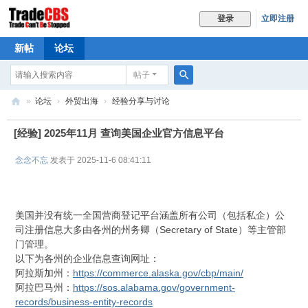
立即注册
登录
新帖
论坛
帖子
搜
»
论坛
›
外贸出海
›
经验分享与讨论
索
Tr
[经验]
2025年11月 查询美国企业官方信息平台
ad
e
念念不忘
发表于 2025-11-6 08:41:11
C
B
美国并没有统一全国营商登记平台涵盖所有公司（包括私企）公
S
司注册信息大多由各州的州务卿（Secretary of State）等主管部
门管理。
以下为各州的企业信息查询网址：
阿拉斯加州：
https://commerce.alaska.gov/cbp/main/
阿拉巴马州：
https://sos.alabama.gov/government-
records/business-entity-records