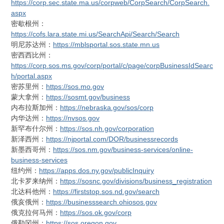
https://corp.sec.state.ma.us/corpweb/CorpSearch/CorpSearch.
aspx
密歇根州：
https://cofs.lara.state.mi.us/SearchApi/Search/Search
明尼苏达州：
https://mblsportal.sos.state.mn.us
密西西比州：
https://corp.sos.ms.gov/corp/portal/c/page/corpBusinessIdSearc
h/portal.aspx
密苏里州：
https://sos.mo.gov
蒙大拿州：
https://sosmt.gov/business
内布拉斯加州：
https://nebraska.gov/sos/corp
内华达州：
https://nvsos.gov
新罕布什尔州：
https://sos.nh.gov/corporation
新泽西州：
https://njportal.com/DOR/businessrecords
新墨西哥州：
https://sos.nm.gov/business-services/online-
business-services
纽约州：
https://apps.dos.ny.gov/publicInquiry
北卡罗来纳州：
https://sosnc.gov/divisions/business_registration
北达科他州：
https://firststop.sos.nd.gov/search
俄亥俄州：
https://businesssearch.ohiosos.gov
俄克拉何马州：
https://sos.ok.gov/corp
俄勒冈州：
https://sos.oregon.gov