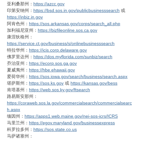
亚利桑那州：
https://azcc.gov
印第安纳州：
https://bsd.sos.in.gov/publicbusinesssearch
或
https://inbiz.in.gov
阿肯色州：
https://sos.arkansas.gov/corps/search_all.php
加利福尼亚州：
https://bizfileonline.sos.ca.gov
康涅狄格州：
https://service.ct.gov/business/s/onlinebusinesssearch
特拉华州：
https://icis.corp.delaware.gov
佛罗里达州：
https://dos.myflorida.com/sunbiz/search
乔治亚州：
https://ecorp.sos.ga.gov
夏威夷州：
https://hbe.ehawaii.gov
爱荷华州：
https://sos.iowa.gov/search/business/search.aspx
堪萨斯州：
https://sos.ks.gov
或
https://kansas.gov/bess
肯塔基州：
https://web.sos.ky.gov/ftsearch
路易斯安那州：
https://coraweb.sos.la.gov/commercialsearch/commercialsearc
h.aspx
缅因州：
https://apps1.web.maine.gov/nei-sos-icrs/ICRS
马里兰州：
https://egov.maryland.gov/businessexpress
科罗拉多州：
https://sos.state.co.us
马萨诸塞州：