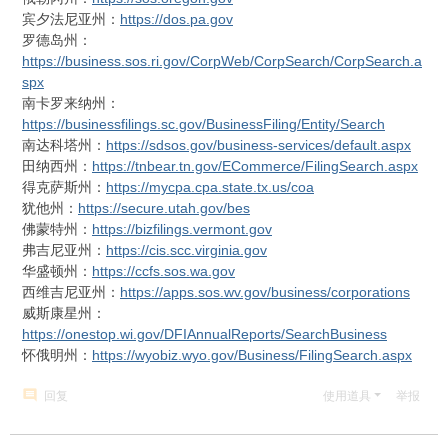
宾夕法尼亚州：
https://dos.pa.gov
罗德岛州：
https://business.sos.ri.gov/CorpWeb/CorpSearch/CorpSearch.a
spx
南卡罗来纳州：
https://businessfilings.sc.gov/BusinessFiling/Entity/Search
南达科塔州：
https://sdsos.gov/business-services/default.aspx
田纳西州：
https://tnbear.tn.gov/ECommerce/FilingSearch.aspx
得克萨斯州：
https://mycpa.cpa.state.tx.us/coa
犹他州：
https://secure.utah.gov/bes
佛蒙特州：
https://bizfilings.vermont.gov
弗吉尼亚州：
https://cis.scc.virginia.gov
华盛顿州：
https://ccfs.sos.wa.gov
西维吉尼亚州：
https://apps.sos.wv.gov/business/corporations
威斯康星州：
https://onestop.wi.gov/DFIAnnualReports/SearchBusiness
怀俄明州：
https://wyobiz.wyo.gov/Business/FilingSearch.aspx
回复
使用道具
举报